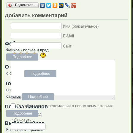
Поделиться…
Добавить комментарий
Имя (обязательное)
E-Mail
Фейхоа - польза
Сайт
Фейхоа - польза и вред
Подробнее
О фейхоа
о фейхоа
Подробнее
Толстеют ли от
поправляются ли от
бананов
Подробнее
Осталось:
1000
символов
Подписаться на уведомления о новых комментариях
Польза бананов
Подробнее
Обновить
Выбор фейхоа
Как выбрать фейхоа