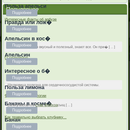
Польза апельси
Популярное
Подробнее
Интересные факты об арбузе
Правда или лож�
Подробнее
Апельсин в кос�
Подробнее
О том, какой арбуз вкусный и полезный, знают все. Он при� [ ... ]
Апельсин
О шелковице
Подробнее
Интересное о б�
Подробнее
Шелковица полезна для сердечнососудистой системы.
Польза лимона
Подробнее
Фейхоа в косметологии
Бананы в косме�
став фейхоа
Если учесть, что
сыщ [ ... ]
Подробнее
Как правильно выбрать клубнику...
Банан
Подробнее