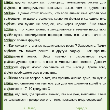
src
link
запах другим продуктам. Во-вторых, температура отсека для
src
link
фруктов в холодильнике несколько выше, чем в других его
src
link
отсеках. Однако стоит помнить, что если ананас был куплен уже
src
link
созревшим, то даже в условиях хранения фрукта в холодильнике,
src
link
скушать его лучше не позднее, чем через неделю. Еще стоит
src
link
помнить, что, храня ананас в холодильнике в течение нескольких
src
link
дней, нужно периодически переворачивать его, иначе начнется
src
link
процесс прения фрукта;
src
link
• Как сохранить ананас на длительное время? Заморозить. Таким
src
link
образом мы можем решить и другую задачу – как хранить
src
link
разрезанный ананас. Ведь именно в разрезанном виде
src
link
рекомендуется хранить ананас в морозильной камере. Данным
src
link
способом фрукт можно сохранить на три месяца. Кроме того,
src
link
фрукт необходимо еще и очистить;
src
link
• Если возник вопрос о том, как хранить ананас дома, то нужно
src
link
знать, что оптимальная температура для его хранения колеблется
src
link
в диапазоне +7 -10 градусов С.
src
link
Думая над тем, где хранить ананас, как мы уже, выяснили, стоит
отталкиваться, прежде всего, от того, насколько плод созревший.
< Назад
Вперёд >