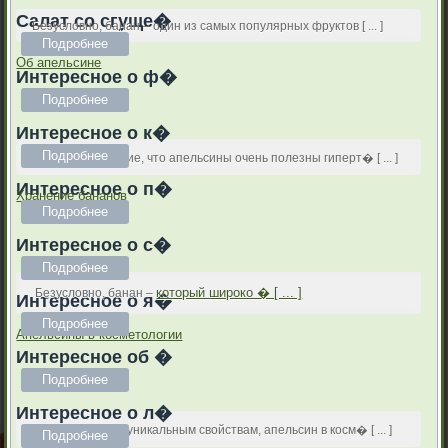
Салат со сгуще�
Безусловно, банан – один из самых популярных фруктов [ ... ]
Подробнее
Об апельсине
Интересное о ф�
Подробнее
Интересное о к�
Подробнее
Существует мнение, что апельсины очень полезны гиперт� [ ... ]
Интересное о п�
Хранение бананов
Подробнее
Интересное о с�
Подробнее
который широко � [ ... ]
Безусловно, банан –
Интересное о я�
Подробнее
Апельсины в косметологии
Интересное об �
Подробнее
Интересное о л�
Благодаря своим уникальным свойствам, апельсин в косм� [ ... ]
Подробнее