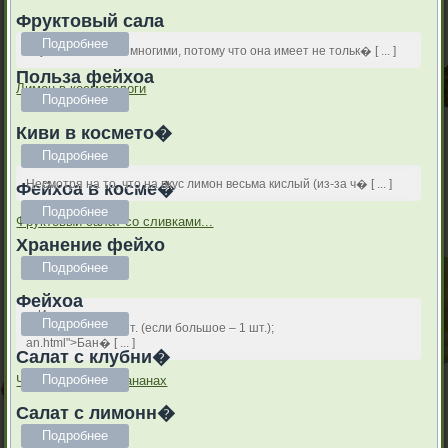
Фруктовый сала
Подробнее
Клубника любима многими, потому что она имеет не тольк� [ ... ]
Польза фейхоа
Лимон в косметологи
Подробнее
Киви в космето�
Подробнее
Несмотря на то, что на вкус лимон весьма кислый (из-за ч� [ ... ]
Фейхоа в косме�
Подробнее
Фруктовый салат со сливками...
Хранение фейхо
Подробнее
Фейхоа
Ингредиенты:
Подробнее
bloki.html">Яблокит. (если большое – 1 шт.);
an.html">Бан� [ ... ]
Салат с клубни�
Подробнее
Что полезного в бананах
Салат с лимонн�
Подробнее