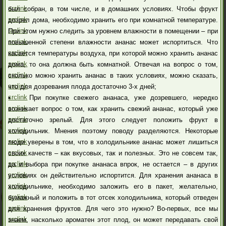
src
link
был собран, в том числе, и в домашних условиях. Чтобы фрукт
src
link
дозрел дома, необходимо хранить его при комнатной температуре.
src
link
При этом нужно следить за уровнем влажности в помещении – при
src
link
повышенной степени влажности ананас может испортиться. Что
src
link
касается температуры воздуха, при которой можно хранить ананас
src
link
дома, то она должна быть комнатной. Отвечая на вопрос о том,
src
link
сколько можно хранить ананас в таких условиях, можно сказать,
src
link
что для дозревания плода достаточно 3-х дней;
src
link
• При покупке свежего ананаса, уже дозревшего, нередко
src
link
возникает вопрос о том, как хранить свежий ананас, который уже
src
link
достаточно зрелый. Для этого следует положить фрукт в
src
link
холодильник. Мнения поэтому поводу разделяются. Некоторые
src
link
люди уверены в том, что в холодильнике ананас может лишиться
src
link
своих качеств – как вкусовых, так и полезных. Это не совсем так,
src
link
да и выбора при покупке ананаса впрок, не остается – в других
src
link
условиях он действительно испортится. Для хранения ананаса в
src
link
холодильнике, необходимо заложить его в пакет, желательно,
src
link
бумажный и положить в тот отсек холодильника, который отведен
src
link
для хранения фруктов. Для чего это нужно? Во-первых, все мы
src
link
знаем, насколько ароматен этот плод, он может передавать свой