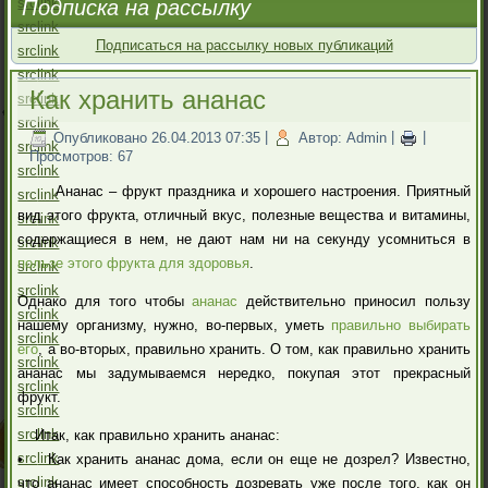
src
link
Подписка на рассылку
src
link
Подписаться на рассылку новых публикаций
src
link
src
link
Как хранить ананас
src
link
src
link
Опубликовано 26.04.2013 07:35
|
Автор: Admin
|
|
src
link
Просмотров: 67
src
link
Ананас – фрукт праздника и хорошего настроения. Приятный
src
link
вид этого фрукта, отличный вкус, полезные вещества и витамины,
src
link
содержащиеся в нем, не дают нам ни на секунду усомниться в
src
link
пользе этого фрукта для здоровья
.
src
link
src
link
Однако для того чтобы
ананас
действительно приносил пользу
src
link
нашему организму, нужно, во-первых, уметь
правильно выбирать
src
link
его
, а во-вторых, правильно хранить. О том, как правильно хранить
src
link
ананас мы задумываемся нередко, покупая этот прекрасный
src
link
фрукт.
src
link
src
link
Итак, как правильно хранить ананас:
src
link
• Как хранить ананас дома, если он еще не дозрел? Известно,
src
link
что ананас имеет способность дозревать уже после того, как он